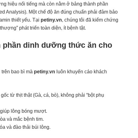
ơng hiệu nổi tiếng mà còn nằm ở bảng thành phần
eed Analysis). Một chế độ ăn đúng chuẩn phải đảm bảo
amin thiết yếu. Tại
petiny.vn
, chúng tôi đã kiểm chứng
ượng” phát triển toàn diện, ít bệnh tật.
h phần dinh dưỡng thức ăn cho
g trên bao bì mà
petiny.vn
luôn khuyến cáo khách
c từ thịt thật (Gà, cá, bò), không phải “bột phụ
giúp lông bóng mượt.
lòa và mắc bệnh tim.
a và đào thải búi lông.