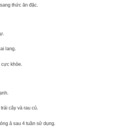
sang thức ăn đặc.
ự.
ai lang.
a cực khỏe.
ạnh.
rái cây và rau củ.
 óng ả sau 4 tuần sử dụng.