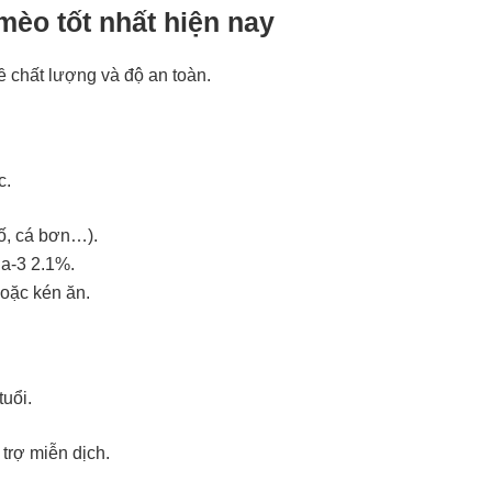
mèo tốt nhất hiện nay
 chất lượng và độ an toàn.
c.
hố, cá bơn…).
a-3 2.1%.
hoặc kén ăn.
uổi.
trợ miễn dịch.