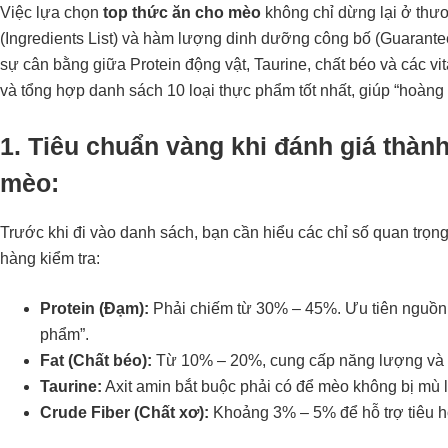
Việc lựa chọn
top thức ăn cho mèo
không chỉ dừng lại ở thư
(Ingredients List) và hàm lượng dinh dưỡng công bố (Guarant
sự cân bằng giữa Protein động vật, Taurine, chất béo và các vit
và tổng hợp danh sách 10 loại thực phẩm tốt nhất, giúp “hoàng th
1.
Tiêu chuẩn vàng khi đánh giá thàn
mèo
:
Trước khi đi vào danh sách, bạn cần hiểu các chỉ số quan trọn
hàng kiểm tra:
Protein (Đạm):
Phải chiếm từ 30% – 45%. Ưu tiên nguồn gố
phẩm”.
Fat (Chất béo):
Từ 10% – 20%, cung cấp năng lượng và 
Taurine:
Axit amin bắt buộc phải có để mèo không bị mù 
Crude Fiber (Chất xơ):
Khoảng 3% – 5% để hỗ trợ tiêu hó