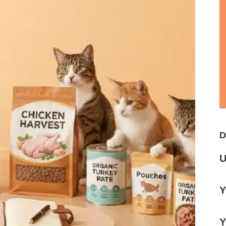
D
U
Y
Y