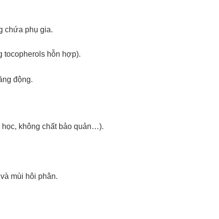
g chứa phụ gia.
g tocopherols hỗn hợp).
ăng động.
 học, không chất bảo quản…).
và mùi hôi phân.