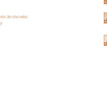
thức ăn cho mèo:
ay