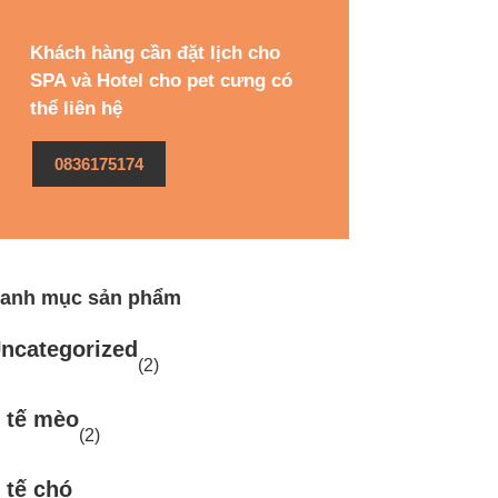
Khách hàng cần đặt lịch cho
SPA và Hotel cho pet cưng có
thể liên hệ
0836175174
anh mục sản phẩm
ncategorized
(2)
 tế mèo
(2)
 tế chó