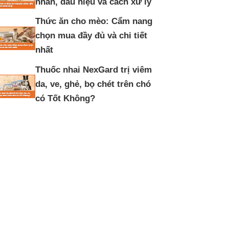
nhân, dấu hiệu và cách xử lý
Thức ăn cho mèo: Cẩm nang
chọn mua đầy đủ và chi tiết
nhất
Thuốc nhai NexGard trị viêm
da, ve, ghẻ, bọ chét trên chó
có Tốt Không?