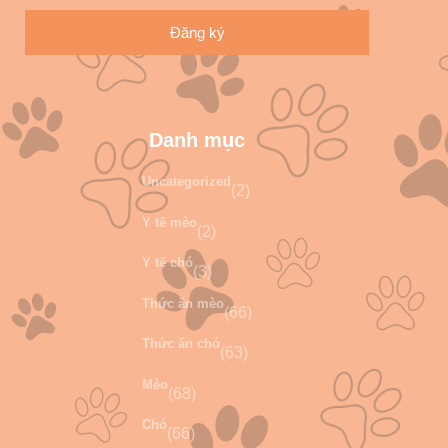
Đăng ký
Danh mục
Uncategorized
(2)
Y tế mèo
(2)
Y tế chó
(3)
Thức ăn mèo
(66)
Thức ăn chó
(63)
Mèo
(68)
Chó
(66)