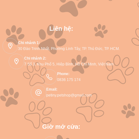
Liên hệ:
Chi nhánh 1:
30 Đào Trinh Nhất, Phường Linh Tây, TP. Thủ Đức, TP. HCM.
Chi nhánh 2:
7 Số 3, Khu Phố 5, Hiệp Bình, Hồ Chí Minh, Việt Nam
Phone:
0836 175 174
Email:
petiny.petshop@gmail.com
Giờ mở cửa: