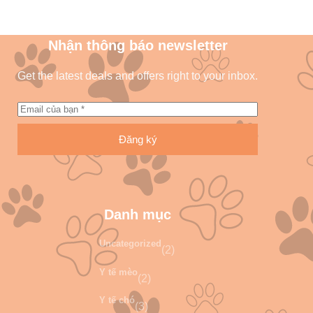
Nhận thông báo newsletter
Get the latest deals and offers right to your inbox.
Đăng ký
Danh mục
Uncategorized
(2)
Y tế mèo
(2)
Y tế chó
(3)