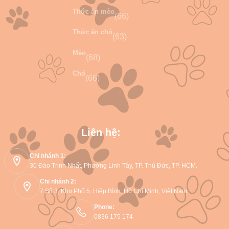
Thức ăn mèo
(66)
Thức ăn chó
(63)
Mèo
(68)
Chó
(66)
Liên hệ:
Chi nhánh 1:
30 Đào Trinh Nhất, Phường Linh Tây, TP. Thủ Đức, TP. HCM.
Chi nhánh 2:
7 Số 3, Khu Phố 5, Hiệp Bình, Hồ Chí Minh, Việt Nam
Phone:
0836 175 174