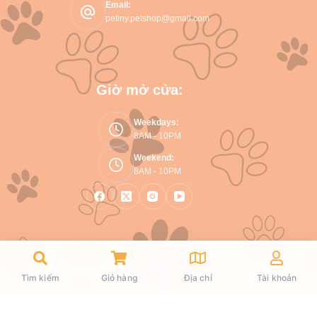
Email:
petiny.petshop@gmail.com
Giờ mở cửa:
Weekdays:
8AM - 10PM
Weekend:
8AM - 10PM
Copyright © 2026 Petiny - WordPress Theme by
Tìm kiếm
Giỏ hàng
Địa chỉ
Tài khoản
CreativeThemes
.