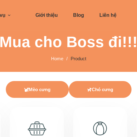
 vụ
Giới thiệu
Blog
Liên hệ
Mua cho Boss đi!!
Home
/
Product
Mèo cưng
Chó cưng