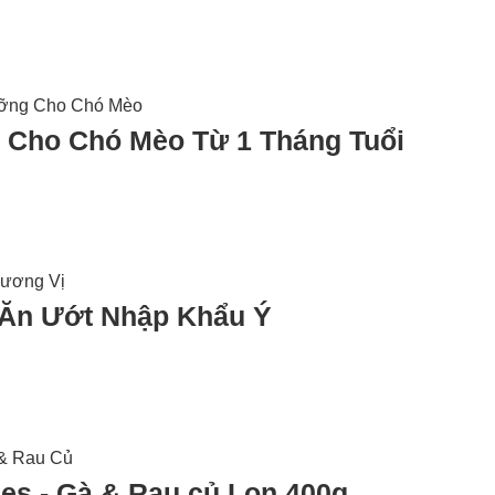
ị Cho Chó Mèo Từ 1 Tháng Tuổi
 Ăn Ướt Nhập Khẩu Ý
es - Gà & Rau củ Lon 400g