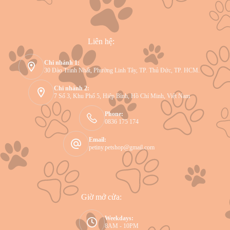
Liên hệ:
Chi nhánh 1:
30 Đào Trinh Nhất, Phường Linh Tây, TP. Thủ Đức, TP. HCM.
Chi nhánh 2:
7 Số 3, Khu Phố 5, Hiệp Bình, Hồ Chí Minh, Việt Nam
Phone:
0836 175 174
Email:
petiny.petshop@gmail.com
Giờ mở cửa:
Weekdays:
8AM - 10PM