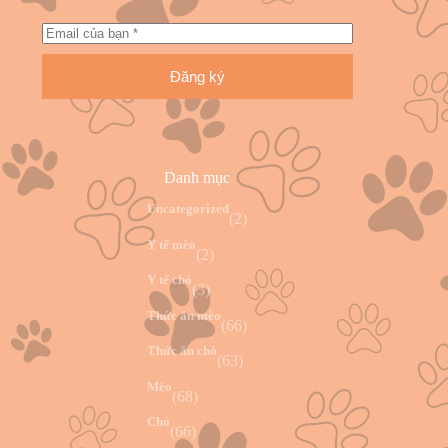
Đăng ký
Danh mục
Uncategorized
(2)
Y tế mèo
(2)
Y tế chó
(3)
Thức ăn mèo
(66)
Thức ăn chó
(63)
Mèo
(68)
Chó
(66)