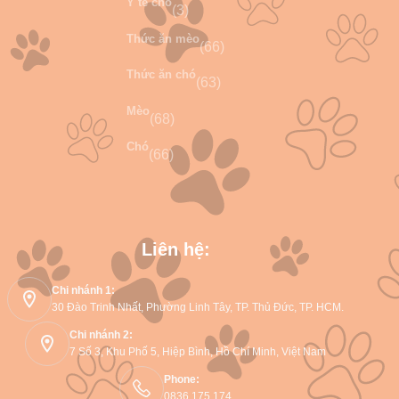
Y tế chó
(3)
Thức ăn mèo
(66)
Thức ăn chó
(63)
Mèo
(68)
Chó
(66)
Liên hệ:
Chi nhánh 1:
30 Đào Trinh Nhất, Phường Linh Tây, TP. Thủ Đức, TP. HCM.
Chi nhánh 2:
7 Số 3, Khu Phố 5, Hiệp Bình, Hồ Chí Minh, Việt Nam
Phone:
0836 175 174