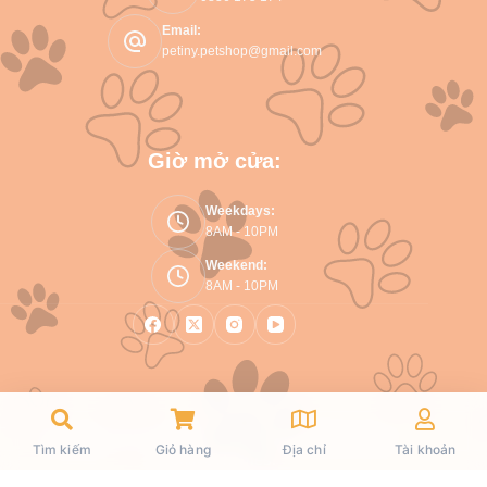
Email:
petiny.petshop@gmail.com
Giờ mở cửa:
Weekdays:
8AM - 10PM
Weekend:
8AM - 10PM
Copyright © 2026 Petiny - WordPress Theme by
Tìm kiếm
Giỏ hàng
Địa chỉ
Tài khoản
CreativeThemes
.