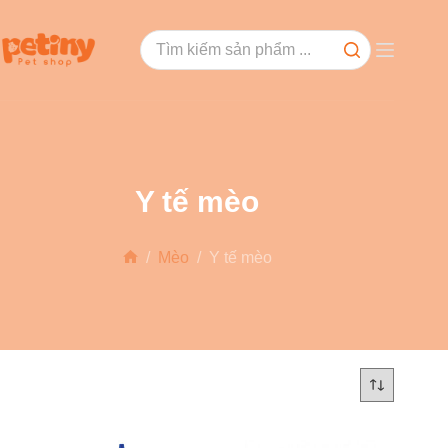
Y tế mèo
/
Mèo
/
Y tế mèo