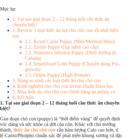
Mục lục
1. Tại sao giai đoạn 2 – 12 tháng tuổi cần thức ăn
chuyên biệt?
2. Review 5 loại thức ăn hạt cho chó con tốt nhất hiện
nay
2.1. Royal Canin Puppy (Mini/Medium/Maxi)
2.2. Zenith Puppy (Hạt mềm cao cấp)
2.3. Nutrience Infusion Puppy (Dinh dưỡng từ
Canada)
2.4. SmartHeart Gold Puppy (Chuyên dòng Pro-
growth)
2.5. Orijen Puppy (High-Protein)
3. Bảng so sánh các loại thức ăn cho chó con
4. Kinh nghiệm cho chó con ăn hạt chuẩn khoa học
5. Mua thức ăn cho chó con chính hãng tại petiny.vn
6. Kết luận
1. Tại sao giai đoạn 2 – 12 tháng tuổi cần thức ăn chuyên
biệt?
Giai đoạn chó con (puppy) là “thời điểm vàng” để quyết định
vóc dáng và sức khỏe cả đời của cún. Khác với chó trưởng
thành,
thức ăn cho chó con
cần hàm lượng Calo cao hơn, tỉ
lệ Canxi/Photpho chuẩn xác để phát triển khung xương và đặc