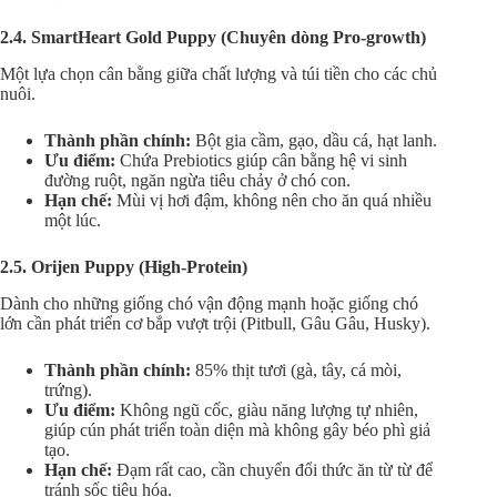
2.4. SmartHeart Gold Puppy (Chuyên dòng Pro-growth)
Một lựa chọn cân bằng giữa chất lượng và túi tiền cho các chủ
nuôi.
Thành phần chính:
Bột gia cầm, gạo, dầu cá, hạt lanh.
Ưu điểm:
Chứa Prebiotics giúp cân bằng hệ vi sinh
đường ruột, ngăn ngừa tiêu chảy ở chó con.
Hạn chế:
Mùi vị hơi đậm, không nên cho ăn quá nhiều
một lúc.
2.5. Orijen Puppy (High-Protein)
Dành cho những giống chó vận động mạnh hoặc giống chó
lớn cần phát triển cơ bắp vượt trội (Pitbull, Gâu Gâu, Husky).
Thành phần chính:
85% thịt tươi (gà, tây, cá mòi,
trứng).
Ưu điểm:
Không ngũ cốc, giàu năng lượng tự nhiên,
giúp cún phát triển toàn diện mà không gây béo phì giả
tạo.
Hạn chế:
Đạm rất cao, cần chuyển đổi thức ăn từ từ để
tránh sốc tiêu hóa.