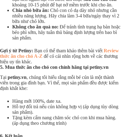
khoảng 10-15 phút để hạt nở mềm trước khi cho ăn.
Chia nhỏ bữa ăn:
Chó con có dạ dày nhỏ nhưng cần
nhiều năng lượng. Hãy chia làm 3-4 bữa/ngày thay vì 2
bữa như chó lớn.
Không cho ăn quá no:
Để tránh tình trạng hạ bàn hoặc
béo phì sớm, hãy tuân thủ bảng định lượng trên bao bì
sản phẩm.
Gợi ý từ Petiny:
Bạn có thể tham khảo thêm bài viết
Review
thức ăn cho chó A-Z
để có cái nhìn rộng hơn về các thương
hiệu uy tín khác.
5. Mua thức ăn cho chó con chính hãng tại petiny.vn
Tại
petiny.vn
, chúng tôi hiểu rằng mỗi bé cún là một thành
viên trong gia đình bạn. Vì thế, mọi sản phẩm đều được kiểm
định khắt khe:
Hàng mới 100%, date xa.
Hỗ trợ đổi trả nếu cún không hợp vị (áp dụng tùy dòng
sản phẩm).
Tặng kèm cẩm nang chăm sóc chó con khi mua hàng.
(áp dụng theo chương trình)
6. Kết luận