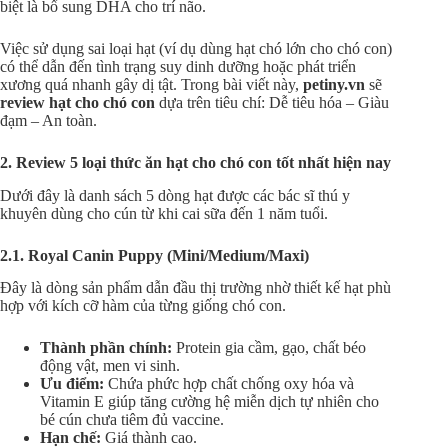
biệt là bổ sung DHA cho trí não.
Việc sử dụng sai loại hạt (ví dụ dùng hạt chó lớn cho chó con)
có thể dẫn đến tình trạng suy dinh dưỡng hoặc phát triển
xương quá nhanh gây dị tật. Trong bài viết này,
petiny.vn
sẽ
review hạt cho chó con
dựa trên tiêu chí: Dễ tiêu hóa – Giàu
đạm – An toàn.
2. Review 5 loại thức ăn hạt cho chó con tốt nhất hiện nay
Dưới đây là danh sách 5 dòng hạt được các bác sĩ thú y
khuyên dùng cho cún từ khi cai sữa đến 1 năm tuổi.
2.1. Royal Canin Puppy (Mini/Medium/Maxi)
Đây là dòng sản phẩm dẫn đầu thị trường nhờ thiết kế hạt phù
hợp với kích cỡ hàm của từng giống chó con.
Thành phần chính:
Protein gia cầm, gạo, chất béo
động vật, men vi sinh.
Ưu điểm:
Chứa phức hợp chất chống oxy hóa và
Vitamin E giúp tăng cường hệ miễn dịch tự nhiên cho
bé cún chưa tiêm đủ vaccine.
Hạn chế:
Giá thành cao.