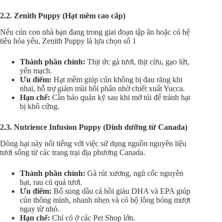
2.2. Zenith Puppy (Hạt mềm cao cấp)
Nếu cún con nhà bạn đang trong giai đoạn tập ăn hoặc có hệ
tiêu hóa yếu, Zenith Puppy là lựa chọn số 1
Thành phần chính:
Thịt ức gà tươi, thịt cừu, gạo lứt,
yến mạch.
Ưu điểm:
Hạt mềm giúp cún không bị đau răng khi
nhai, hỗ trợ giảm mùi hôi phân nhờ chiết xuất Yucca.
Hạn chế:
Cần bảo quản kỹ sau khi mở túi để tránh hạt
bị khô cứng.
2.3. Nutrience Infusion Puppy (Dinh dưỡng từ Canada)
Dòng hạt này nổi tiếng với việc sử dụng nguồn nguyên liệu
tươi sống từ các trang trại địa phương Canada.
Thành phần chính:
Gà rút xương, ngũ cốc nguyên
hạt, rau củ quả tươi.
Ưu điểm:
Bổ sung dầu cá hồi giàu DHA và EPA giúp
cún thông minh, nhanh nhẹn và có bộ lông bóng mượt
ngay từ nhỏ.
Hạn chế:
Chỉ có ở các Pet Shop lớn.