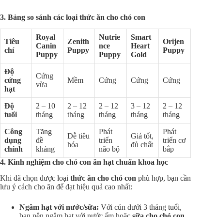
3. Bảng so sánh các loại thức ăn cho chó con
Royal
Nutrie
Smart
Tiêu
Zenith
Orijen
Canin
nce
Heart
chí
Puppy
Puppy
Puppy
Puppy
Gold
Độ
Cứng
cứng
Mềm
Cứng
Cứng
Cứng
vừa
hạt
Độ
2 – 10
2 – 12
2 – 12
3 – 12
2 – 12
tuổi
tháng
tháng
tháng
tháng
tháng
Công
Tăng
Phát
Phát
Dễ tiêu
Giá tốt,
dụng
đề
triển
triển cơ
hóa
đủ chất
chính
kháng
não bộ
bắp
4. Kinh nghiệm cho chó con ăn hạt chuẩn khoa học
Khi đã chọn được loại
thức ăn cho chó con
phù hợp, bạn cần
lưu ý cách cho ăn để đạt hiệu quả cao nhất:
Ngâm hạt với nước/sữa:
Với cún dưới 3 tháng tuổi,
bạn nên ngâm hạt với nước ấm hoặc
sữa cho chó con