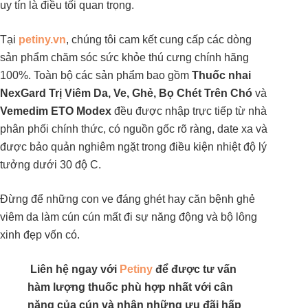
uy tín là điều tối quan trọng.
Tại
petiny.vn
, chúng tôi cam kết cung cấp các dòng
sản phẩm chăm sóc sức khỏe thú cưng chính hãng
100%. Toàn bộ các sản phẩm bao gồm
Thuốc nhai
NexGard Trị Viêm Da, Ve, Ghẻ, Bọ Chét Trên Chó
và
Vemedim ETO Modex
đều được nhập trực tiếp từ nhà
phân phối chính thức, có nguồn gốc rõ ràng, date xa và
được bảo quản nghiêm ngặt trong điều kiện nhiệt độ lý
tưởng dưới 30 độ C.
Đừng để những con ve đáng ghét hay căn bệnh ghẻ
viêm da làm cún cún mất đi sự năng động và bộ lông
xinh đẹp vốn có.
Liên hệ ngay với
Petiny
để được tư vấn
hàm lượng thuốc phù hợp nhất với cân
nặng của cún và nhận những ưu đãi hấp