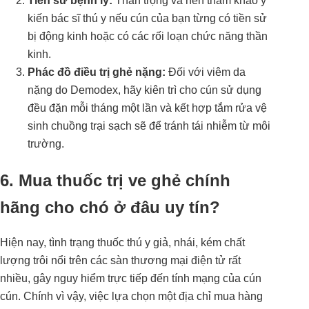
Tiền sử bệnh lý:
Thần trọng và nên tham khảo ý
kiến bác sĩ thú y nếu cún của bạn từng có tiền sử
bị động kinh hoặc có các rối loạn chức năng thần
kinh.
Phác đồ điều trị ghẻ nặng:
Đối với viêm da
nặng do Demodex, hãy kiên trì cho cún sử dụng
đều đặn mỗi tháng một lần và kết hợp tắm rửa vệ
sinh chuồng trại sạch sẽ để tránh tái nhiễm từ môi
trường.
6. Mua thuốc trị ve ghẻ chính
hãng cho chó ở đâu uy tín?
Hiện nay, tình trạng thuốc thú y giả, nhái, kém chất
lượng trôi nổi trên các sàn thương mại điện tử rất
nhiều, gây nguy hiểm trực tiếp đến tính mạng của cún
cún. Chính vì vậy, việc lựa chọn một địa chỉ mua hàng