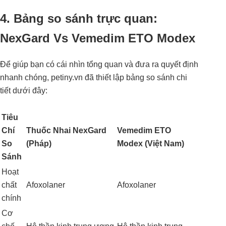
4. Bảng so sánh trực quan:
NexGard Vs Vemedim ETO Modex
Để giúp bạn có cái nhìn tổng quan và đưa ra quyết định
nhanh chóng, petiny.vn đã thiết lập bảng so sánh chi
tiết dưới đây:
Tiêu
Chí
Thuốc Nhai NexGard
Vemedim ETO
So
(Pháp)
Modex (Việt Nam)
Sánh
Hoạt
chất
Afoxolaner
Afoxolaner
chính
Cơ