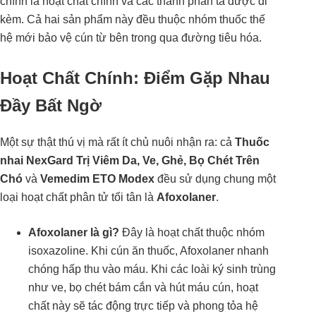
chính là hoạt chất chính và các thành phần tá dược đi
kèm. Cả hai sản phẩm này đều thuộc nhóm thuốc thế
hệ mới bảo vệ cún từ bên trong qua đường tiêu hóa.
Hoạt Chất Chính: Điểm Gặp Nhau
Đầy Bất Ngờ
Một sự thật thú vị mà rất ít chủ nuôi nhận ra: cả
Thuốc
nhai NexGard Trị Viêm Da, Ve, Ghẻ, Bọ Chét Trên
Chó
và
Vemedim ETO Modex
đều sử dụng chung một
loại hoạt chất phân tử tối tân là
Afoxolaner
.
Afoxolaner là gì?
Đây là hoạt chất thuộc nhóm
isoxazoline. Khi cún ăn thuốc, Afoxolaner nhanh
chóng hấp thu vào máu. Khi các loài ký sinh trùng
như ve, bọ chét bám cắn và hút máu cún, hoạt
chất này sẽ tác động trực tiếp và phong tỏa hệ