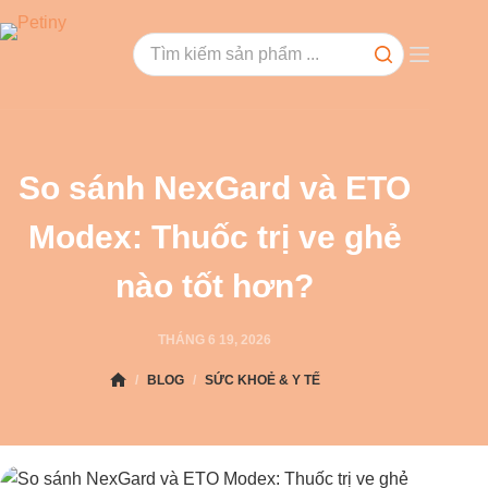
So sánh NexGard và ETO
Modex: Thuốc trị ve ghẻ
nào tốt hơn?
THÁNG 6 19, 2026
/
BLOG
/
SỨC KHOẺ & Y TẾ