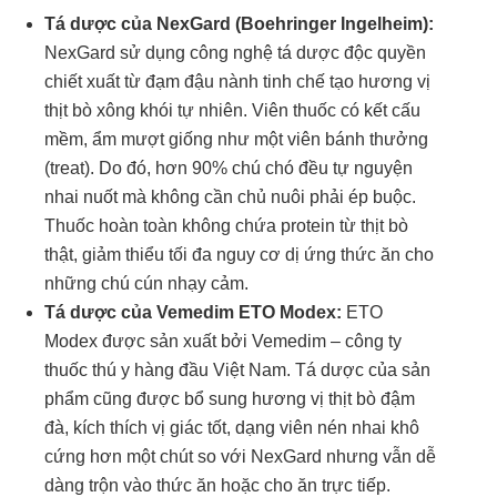
Tá dược của NexGard (Boehringer Ingelheim):
NexGard sử dụng công nghệ tá dược độc quyền
chiết xuất từ đạm đậu nành tinh chế tạo hương vị
thịt bò xông khói tự nhiên. Viên thuốc có kết cấu
mềm, ẩm mượt giống như một viên bánh thưởng
(treat). Do đó, hơn 90% chú chó đều tự nguyện
nhai nuốt mà không cần chủ nuôi phải ép buộc.
Thuốc hoàn toàn không chứa protein từ thịt bò
thật, giảm thiểu tối đa nguy cơ dị ứng thức ăn cho
những chú cún nhạy cảm.
Tá dược của Vemedim ETO Modex:
ETO
Modex được sản xuất bởi Vemedim – công ty
thuốc thú y hàng đầu Việt Nam. Tá dược của sản
phẩm cũng được bổ sung hương vị thịt bò đậm
đà, kích thích vị giác tốt, dạng viên nén nhai khô
cứng hơn một chút so với NexGard nhưng vẫn dễ
dàng trộn vào thức ăn hoặc cho ăn trực tiếp.