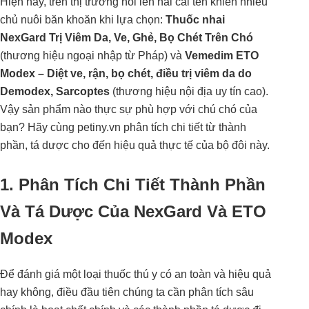
Hiện nay, trên thị trường nổi lên hai cái tên khiến nhiều
chủ nuôi băn khoăn khi lựa chọn:
Thuốc nhai
NexGard Trị Viêm Da, Ve, Ghẻ, Bọ Chét Trên Chó
(thương hiệu ngoại nhập từ Pháp) và
Vemedim ETO
Modex – Diệt ve, rận, bọ chét, điều trị viêm da do
Demodex, Sarcoptes
(thương hiệu nội địa uy tín cao).
Vậy sản phẩm nào thực sự phù hợp với chú chó của
bạn? Hãy cùng petiny.vn phân tích chi tiết từ thành
phần, tá dược cho đến hiệu quả thực tế của bộ đôi này.
1. Phân Tích Chi Tiết Thành Phần
Và Tá Dược Của NexGard Và ETO
Modex
Để đánh giá một loại thuốc thú y có an toàn và hiệu quả
hay không, điều đầu tiên chúng ta cần phân tích sâu