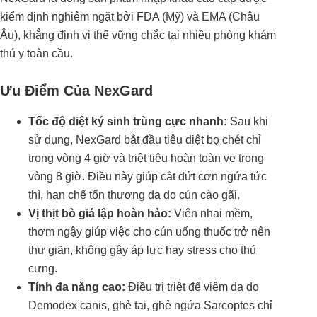
kiểm định nghiêm ngặt bởi FDA (Mỹ) và EMA (Châu
Âu), khẳng định vị thế vững chắc tại nhiều phòng khám
thú y toàn cầu.
Ưu Điểm Của NexGard
Tốc độ diệt ký sinh trùng cực nhanh:
Sau khi
sử dụng, NexGard bắt đầu tiêu diệt bọ chét chỉ
trong vòng 4 giờ và triệt tiêu hoàn toàn ve trong
vòng 8 giờ. Điều này giúp cắt đứt cơn ngứa tức
thì, hạn chế tổn thương da do cún cào gãi.
Vị thịt bò giả lập hoàn hảo:
Viên nhai mềm,
thơm ngậy giúp việc cho cún uống thuốc trở nên
thư giãn, không gây áp lực hay stress cho thú
cưng.
Tính đa năng cao:
Điều trị triệt để viêm da do
Demodex canis, ghẻ tai, ghẻ ngứa Sarcoptes chỉ