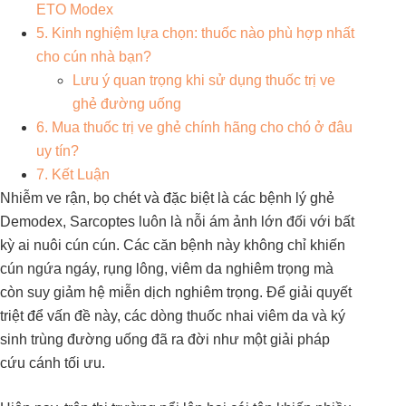
ETO Modex
5. Kinh nghiệm lựa chọn: thuốc nào phù hợp nhất
cho cún nhà bạn?
Lưu ý quan trọng khi sử dụng thuốc trị ve
ghẻ đường uống
6. Mua thuốc trị ve ghẻ chính hãng cho chó ở đâu
uy tín?
7. Kết Luận
Nhiễm ve rận, bọ chét và đặc biệt là các bệnh lý ghẻ
Demodex, Sarcoptes luôn là nỗi ám ảnh lớn đối với bất
kỳ ai nuôi cún cún. Các căn bệnh này không chỉ khiến
cún ngứa ngáy, rụng lông, viêm da nghiêm trọng mà
còn suy giảm hệ miễn dịch nghiêm trọng. Để giải quyết
triệt để vấn đề này, các dòng thuốc nhai viêm da và ký
sinh trùng đường uống đã ra đời như một giải pháp
cứu cánh tối ưu.