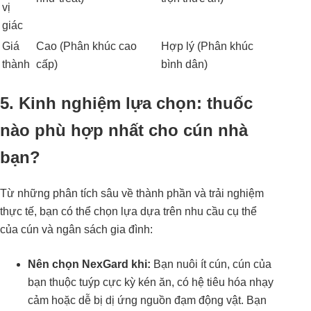
vị
giác
Giá
Cao (Phân khúc cao
Hợp lý (Phân khúc
thành
cấp)
bình dân)
5. Kinh nghiệm lựa chọn: thuốc
nào phù hợp nhất cho cún nhà
bạn?
Từ những phân tích sâu về thành phần và trải nghiệm
thực tế, bạn có thể chọn lựa dựa trên nhu cầu cụ thể
của cún và ngân sách gia đình:
Nên chọn NexGard khi:
Bạn nuôi ít cún, cún của
bạn thuộc tuýp cực kỳ kén ăn, có hệ tiêu hóa nhạy
cảm hoặc dễ bị dị ứng nguồn đạm động vật. Bạn