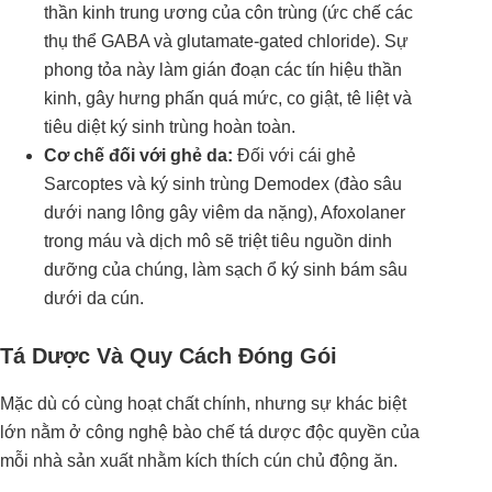
thần kinh trung ương của côn trùng (ức chế các
thụ thể GABA và glutamate-gated chloride). Sự
phong tỏa này làm gián đoạn các tín hiệu thần
kinh, gây hưng phấn quá mức, co giật, tê liệt và
tiêu diệt ký sinh trùng hoàn toàn.
Cơ chế đối với ghẻ da:
Đối với cái ghẻ
Sarcoptes và ký sinh trùng Demodex (đào sâu
dưới nang lông gây viêm da nặng), Afoxolaner
trong máu và dịch mô sẽ triệt tiêu nguồn dinh
dưỡng của chúng, làm sạch ổ ký sinh bám sâu
dưới da cún.
Tá Dược Và Quy Cách Đóng Gói
Mặc dù có cùng hoạt chất chính, nhưng sự khác biệt
lớn nằm ở công nghệ bào chế tá dược độc quyền của
mỗi nhà sản xuất nhằm kích thích cún chủ động ăn.