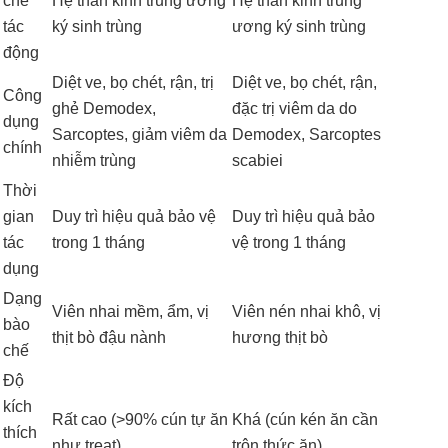
chế
Hệ thần kinh trung ương
Hệ thần kinh trung
tác
ký sinh trùng
ương ký sinh trùng
động
Diệt ve, bọ chét, rận, trị
Diệt ve, bọ chét, rận,
Công
ghẻ Demodex,
đặc trị viêm da do
dụng
Sarcoptes, giảm viêm da
Demodex, Sarcoptes
chính
nhiễm trùng
scabiei
Thời
gian
Duy trì hiệu quả bảo vệ
Duy trì hiệu quả bảo
tác
trong 1 tháng
vệ trong 1 tháng
dụng
Dạng
Viên nhai mềm, ẩm, vị
Viên nén nhai khô, vị
bào
thịt bò đậu nành
hương thịt bò
chế
Độ
kích
Rất cao (>90% cún tự ăn
Khá (cún kén ăn cần
thích
như treat)
trộn thức ăn)