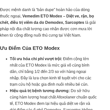
Được mệnh danh là “bản dupe” hoàn hảo của dòng
thuốc ngoại,
Vemedim ETO Modex – Diệt ve, rận, bọ
chét, điều trị viêm da do Demodex, Sarcoptes
là giải
pháp nội địa chất lượng cao nhận được cơn mưa lời
khen từ cộng đồng nuôi thú cưng tại Việt Nam.
Ưu Điểm Của ETO Modex
Tối ưu hóa chi phí vượt trội:
Điểm cộng lớn
nhất của ETO Modex là mức giá vô cùng bình
dân, chỉ bằng 1/2 đến 2/3 so với hàng ngoại
nhập. Đây là lựa chọn kinh tế tuyệt vời cho các
trạm cứu hộ hoặc gia đình nuôi nhiều bé cún.
Hiệu quả trị bệnh tương đương:
Do sở hữu
cùng hàm lượng hoạt chất Afoxolaner chuẩn quốc
tế, ETO Modex đem lại hiệu quả diệt ve rận và
dứt điểm các ổ ghẻ Demodex, Sarcoptes không