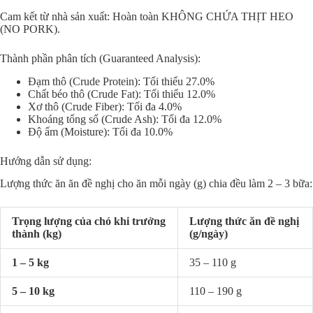
Cam kết từ nhà sản xuất: Hoàn toàn KHÔNG CHỨA THỊT HEO
(NO PORK).
Thành phần phân tích (Guaranteed Analysis):
Đạm thô (Crude Protein): Tối thiểu 27.0%
Chất béo thô (Crude Fat): Tối thiểu 12.0%
Xơ thô (Crude Fiber): Tối đa 4.0%
Khoáng tổng số (Crude Ash): Tối đa 12.0%
Độ ẩm (Moisture): Tối đa 10.0%
Hướng dẫn sử dụng:
Lượng thức ăn ăn đề nghị cho ăn mỗi ngày (g) chia đều làm 2 – 3 bữa:
Trọng lượng của chó khi trưởng
Lượng thức ăn đề nghị
thành (kg)
(g/ngày)
1 – 5 kg
35 – 110 g
5 – 10 kg
110 – 190 g