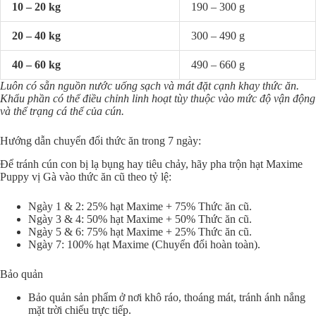
10 – 20 kg
190 – 300 g
20 – 40 kg
300 – 490 g
40 – 60 kg
490 – 660 g
Luôn có sẵn nguồn nước uống sạch và mát đặt cạnh khay thức ăn.
Khẩu phần có thể điều chỉnh linh hoạt tùy thuộc vào mức độ vận động
và thể trạng cá thể của cún.
Hướng dẫn chuyển đổi thức ăn trong 7 ngày:
Để tránh cún con bị lạ bụng hay tiêu chảy, hãy pha trộn hạt Maxime
Puppy vị Gà vào thức ăn cũ theo tỷ lệ:
Ngày 1 & 2: 25% hạt Maxime + 75% Thức ăn cũ.
Ngày 3 & 4: 50% hạt Maxime + 50% Thức ăn cũ.
Ngày 5 & 6: 75% hạt Maxime + 25% Thức ăn cũ.
Ngày 7: 100% hạt Maxime (Chuyển đổi hoàn toàn).
Bảo quản
Bảo quản sản phẩm ở nơi khô ráo, thoáng mát, tránh ánh nắng
mặt trời chiếu trực tiếp.