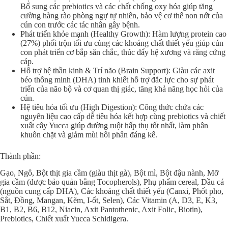
Bổ sung các prebiotics và các chất chống oxy hóa giúp tăng
cường hàng rào phòng ngự tự nhiên, bảo vệ cơ thể non nớt của
cún con trước các tác nhân gây bệnh.
Phát triển khỏe mạnh (Healthy Growth): Hàm lượng protein cao
(27%) phối trộn tối ưu cùng các khoáng chất thiết yếu giúp cún
con phát triển cơ bắp săn chắc, thúc đẩy hệ xương và răng cứng
cáp.
Hỗ trợ hệ thần kinh & Trí não (Brain Support): Giàu các axit
béo thông minh (DHA) tinh khiết hỗ trợ đắc lực cho sự phát
triển của não bộ và cơ quan thị giác, tăng khả năng học hỏi của
cún.
Hệ tiêu hóa tối ưu (High Digestion): Công thức chứa các
nguyên liệu cao cấp dễ tiêu hóa kết hợp cùng prebiotics và chiết
xuất cây Yucca giúp đường ruột hấp thụ tốt nhất, làm phân
khuôn chặt và giảm mùi hôi phân đáng kể.
Thành phần:
Gạo, Ngô, Bột thịt gia cầm (giàu thịt gà), Bột mì, Bột đậu nành, Mỡ
gia cầm (được bảo quản bằng Tocopherols), Phụ phẩm cereal, Dầu cá
(nguồn cung cấp DHA), Các khoáng chất thiết yếu (Canxi, Phốt pho,
Sắt, Đồng, Mangan, Kẽm, I-ốt, Selen), Các Vitamin (A, D3, E, K3,
B1, B2, B6, B12, Niacin, Axit Pantothenic, Axit Folic, Biotin),
Prebiotics, Chiết xuất Yucca Schidigera.