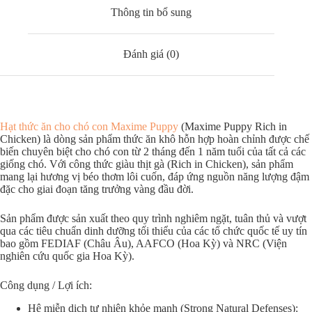
Thông tin bổ sung
Đánh giá (0)
Hạt thức ăn cho chó con Maxime Puppy
(Maxime Puppy Rich in
Chicken) là dòng sản phẩm thức ăn khô hỗn hợp hoàn chỉnh được chế
biến chuyên biệt cho chó con từ 2 tháng đến 1 năm tuổi của tất cả các
giống chó. Với công thức giàu thịt gà (Rich in Chicken), sản phẩm
mang lại hương vị béo thơm lôi cuốn, đáp ứng nguồn năng lượng đậm
đặc cho giai đoạn tăng trưởng vàng đầu đời.
Sản phẩm được sản xuất theo quy trình nghiêm ngặt, tuân thủ và vượt
qua các tiêu chuẩn dinh dưỡng tối thiểu của các tổ chức quốc tế uy tín
bao gồm FEDIAF (Châu Âu), AAFCO (Hoa Kỳ) và NRC (Viện
nghiên cứu quốc gia Hoa Kỳ).
Công dụng / Lợi ích:
Hệ miễn dịch tự nhiên khỏe mạnh (Strong Natural Defenses):