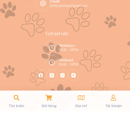
Email:
petiny.petshop@gmail.com
Giờ mở cửa:
Weekdays:
8AM - 10PM
Weekend:
8AM - 10PM
Copyright © 2026 Petiny - WordPress Theme by
Tìm kiếm
Giỏ hàng
Địa chỉ
Tài khoản
CreativeThemes
.