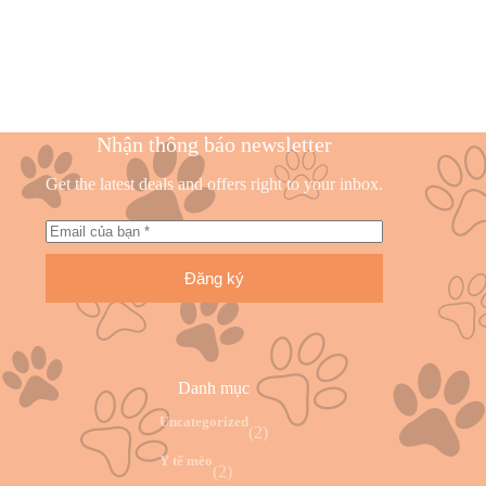
Nhận thông báo newsletter
Get the latest deals and offers right to your inbox.
Đăng ký
Danh mục
Uncategorized
(2)
Y tế mèo
(2)