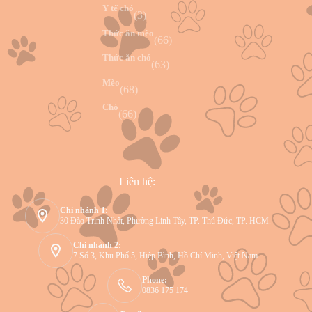
Y tế chó
(3)
Thức ăn mèo
(66)
Thức ăn chó
(63)
Mèo
(68)
Chó
(66)
Liên hệ:
Chi nhánh 1:
30 Đào Trinh Nhất, Phường Linh Tây, TP. Thủ Đức, TP. HCM.
Chi nhánh 2:
7 Số 3, Khu Phố 5, Hiệp Bình, Hồ Chí Minh, Việt Nam
Phone:
0836 175 174