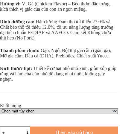
Hương vị:
Vị Gà (Chicken Flavor) – Béo thơm đặc trưng,
kích thích vị giác của cún con ăn ngon miệng.
Dinh dưỡng cao:
Hàm lượng Đạm thô tối thiểu 27.0% và
Chất béo thô tối thiểu 12.0%, tối ưu năng lượng tăng trưởng
đạt tiêu chuẩn FEDIAF và AAFCO. Cam kết Không chứa
thịt heo (No Pork).
Thành phần chính:
Gạo, Ngô, Bột thịt gia cầm (giàu gà),
Mỡ gia cầm, Dầu cá (DHA), Prebiotics, Chiết xuất Yucca.
Kích thước hạt:
Thiết kế cỡ hạt nhỏ nhỏ xinh, giòn xốp giúp
răng và hàm của cún nhỏ dễ dàng nhai nuốt, không gây
nghẹn.
Khối lượng
Thêm vào giỏ hàng