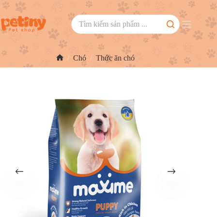
/
Chó
/
Thức ăn chó