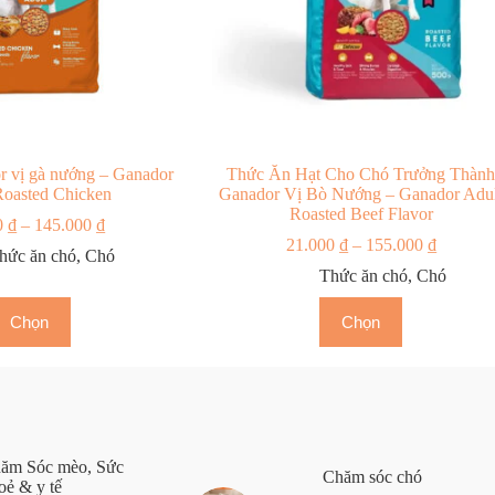
r vị gà nướng – Ganador
Thức Ăn Hạt Cho Chó Trưởng Thàn
Roasted Chicken
Ganador Vị Bò Nướng – Ganador Adul
Roasted Beef Flavor
0
₫
–
145.000
₫
21.000
₫
–
155.000
₫
hức ăn chó
,
Chó
Thức ăn chó
,
Chó
Chọn
Chọn
ăm Sóc mèo
,
Sức
Chăm sóc chó
oẻ & y tế