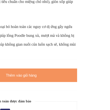
t tiêu chuẩn cho miệng chó nhỏ), giòn xốp giúp
loại bỏ hoàn toàn các nguy cơ dị ứng gây ngứa
giúp lông Poodle bung xù, mượt mà và không bị
iúp không gian nuôi cún luôn sạch sẽ, không mùi
Thêm vào giỏ hàng
n toàn được đảm bảo