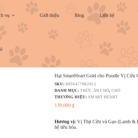
ch vụ
Giới thiệu
Blog
Liên hệ
hó
Hạt SmartHeart Gold cho Poodle Vị Cừu
SKU:
8850477882812
DANH MỤC:
THỨC ĂN CHÓ
,
CHÓ
THƯƠNG HIỆU:
SMART HEART
139.000
₫
Hương vị:
Vị Thịt Cừu và Gạo (Lamb & Ric
hệ tiêu hóa.