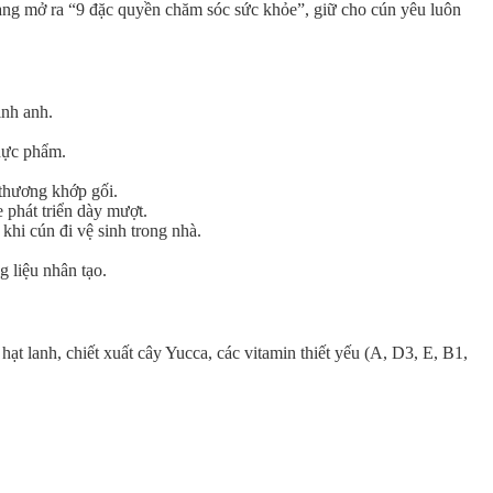
vàng mở ra “9 đặc quyền chăm sóc sức khỏe”, giữ cho cún yêu luôn
inh anh.
thực phẩm.
thương khớp gối.
phát triển dày mượt.
khi cún đi vệ sinh trong nhà.
 liệu nhân tạo.
ạt lanh, chiết xuất cây Yucca, các vitamin thiết yếu (A, D3, E, B1,