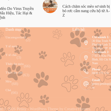
Cách chăm sóc mèo sơ sinh bị
Mèo Do Virus Truyền
bỏ rơi: cẩm nang cứu hộ từ A-
ấu Hiệu, Tác Hại &
Z
ệnh
Danh mục
Liên hệ:
Uncategorized
Chi nhánh 1:
(2)
30 Đào Trinh N
Phường Linh Tâ
Y tế mèo
(2)
Thủ Đức, TP. 
Chi nhánh 2:
Y tế chó
7 Số 3, Khu Ph
(3)
Bình, Hồ Chí M
Nam
Thức ăn mèo
(66)
Phone:
Thức ăn chó
0836 175 174
(63)
Email:
Mèo
(68)
petiny.petshop
m
Chó
(66)
ht © 2026 Petiny - WordPress Theme by
CreativeThemes
.