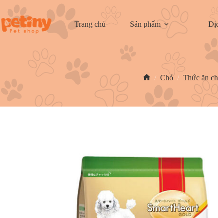
Trang chủ
Sản phẩm
Dị
/
Chó
/
Thức ăn c