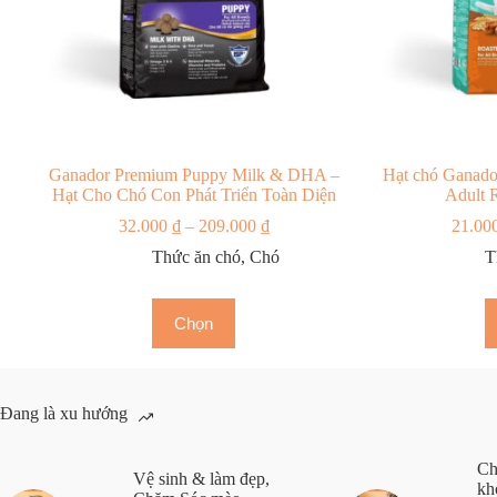
Ganador Premium Puppy Milk & DHA –
Hạt chó Ganado
Hạt Cho Chó Con Phát Triển Toàn Diện
Adult 
32.000
₫
–
209.000
₫
21.00
Thức ăn chó
,
Chó
T
Chọn
Đang là xu hướng
Ch
Vệ sinh & làm đẹp
,
kh