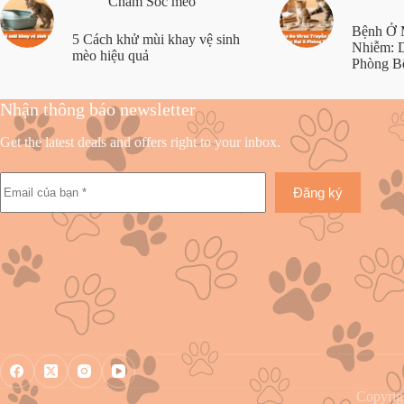
Chăm Sóc mèo
Bệnh Ở 
5 Cách khử mùi khay vệ sinh
Nhiễm: D
mèo hiệu quả
Phòng B
Nhận thông báo newsletter
Get the latest deals and offers right to your inbox.
Đăng ký
Copyrig