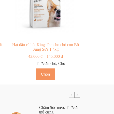
h
t
Hạt dầu cá hồi Kings Pet cho chó con Bổ
Sung Sữa 1.4kg
43.000
₫
–
145.000
₫
Thức ăn chó
,
Chó
Chọn
Chăm Sóc mèo
,
Thức ăn
thú cưng