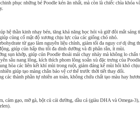
y chinh phục những bé Poodle kén ăn nhất, mà còn là chiếc chìa khóa 
y.
 hệ thần kinh nhạy bén, tăng khả năng học hỏi và giữ đôi mắt sáng t
giúp củng cố mật độ xương chịu lực của các giống chó nhỏ.
bohydrate từ gạo làm nguyên liệu chính, giảm tối đa nguy cơ dị ứng 
 động, giúp cún hấp thu tối đa dinh dưỡng và đi phân rắn, ít mùi.
ng sụn khớp, giúp cún Poodle thoải mái chạy nhảy mà không lo chấn 
n sâu nang lông, kích thích phom lông xoắn xù đặc trưng của Poodle 
ung hòa các liên kết khí mùi trong ruột, giảm đáng kể mùi hôi khó chịu 
hiên giúp tạo màng chắn bảo vệ cơ thể trước thời tiết thay đổi.
 các thành phần tự nhiên an toàn, không chứa chất tạo màu hay hương
cầm, cám gạo, mỡ gà, bột củ cải đường, dầu cá (giàu DHA và Omega-3), h
elen).