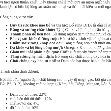
vị tươi ngon thuần khiết. Đây không chỉ là một bữa ăn ngon ngất ngâ
lanh lợi, sở hữu bộ lông xù xoắn mềm mại và thần thái kiêu sa mỗi ngà
Công dụng vượt trội:
Duy trì sức khỏe não bộ và thị lực:
Bổ sung DHA từ dầu cá giúp
Răng và xương chắc khỏe:
Tỷ lệ Canxi và Phốt pho cân bằng 
Thành phần dễ tiêu hóa:
Sử dụng nguồn đạm từ thịt cừu và car
Bảo vệ sức khỏe đường ruột:
Hỗ trợ hệ vi sinh vật có lợi hoạt
Chăm sóc xương khớp dẻo dai:
Tăng cường hợp chất nuôi dưỡ
Da khỏe và bộ lông bóng mượt:
Omega 3 & 6 nuôi dưỡng chuyê
Giảm mùi hôi phân hiệu quả:
Chiết xuất từ cây Yucca hỗ trợ tr
Tăng cường hệ miễn dịch:
Bổ sung các chất chống oxy hóa tự n
Chất chống oxy hóa tự nhiên:
Đảm bảo hạt được bảo quản bằng
Thành phần dinh dưỡng:
Bột thịt cừu (nguồn đạm chất lượng cao, ít gây dị ứng), gạo, bột gia 
B2, B6, B12), khoáng chất vi lượng (Kẽm, Sắt, Đồng, Mangan, I-ốt, S
Đạm thô tối thiểu: 23%.
chất béo thô tối thiểu: 12%.
chất xơ tối đa: 4%.
độ ẩm tối đa: 10%.