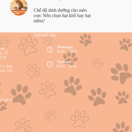
Chế độ dinh dưỡng cho mèo
con: Nên chọn hạt khô hay hạt
mềm?
Giờ mở cửa:
Weekdays:
hất,
8AM - 10PM
y, TP.
HCM.
Weekend:
ố 5, Hiệp
8AM - 10PM
inh, Việt
@gmail.co