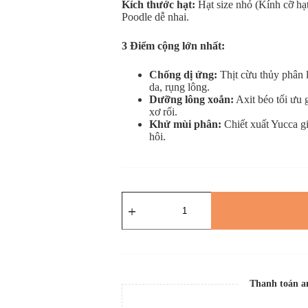
Kích thước hạt:
Hạt size nhỏ (Kính cỡ hạ
Poodle dễ nhai.
3 Điểm cộng lớn nhất:
Chống dị ứng:
Thịt cừu thủy phân 
da, rụng lông.
Dưỡng lông xoắn:
Axit béo tối ưu 
xơ rối.
Khử mùi phân:
Chiết xuất Yucca g
hôi.
Thanh toán a