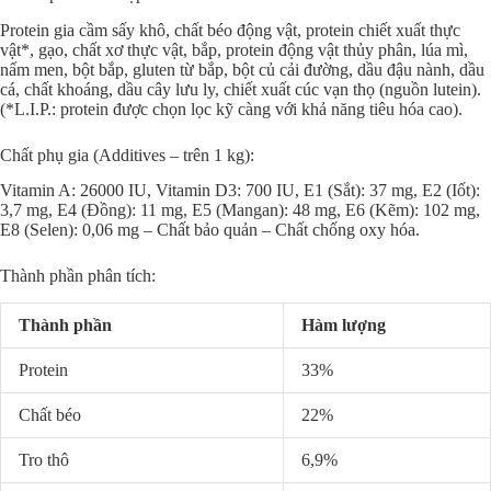
Protein gia cầm sấy khô, chất béo động vật, protein chiết xuất thực
vật*, gạo, chất xơ thực vật, bắp, protein động vật thủy phân, lúa mì,
nấm men, bột bắp, gluten từ bắp, bột củ cải đường, dầu đậu nành, dầu
cá, chất khoáng, dầu cây lưu ly, chiết xuất cúc vạn thọ (nguồn lutein).
(*L.I.P.: protein được chọn lọc kỹ càng với khả năng tiêu hóa cao).
Chất phụ gia (Additives – trên 1 kg):
Vitamin A: 26000 IU, Vitamin D3: 700 IU, E1 (Sắt): 37 mg, E2 (Iốt):
3,7 mg, E4 (Đồng): 11 mg, E5 (Mangan): 48 mg, E6 (Kẽm): 102 mg,
E8 (Selen): 0,06 mg – Chất bảo quản – Chất chống oxy hóa.
Thành phần phân tích:
Thành phần
Hàm lượng
Protein
33%
Chất béo
22%
Tro thô
6,9%