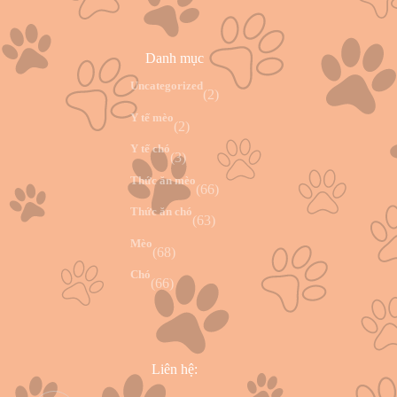
Danh mục
Uncategorized
(2)
Y tế mèo
(2)
Y tế chó
(3)
Thức ăn mèo
(66)
Thức ăn chó
(63)
Mèo
(68)
Chó
(66)
Liên hệ: