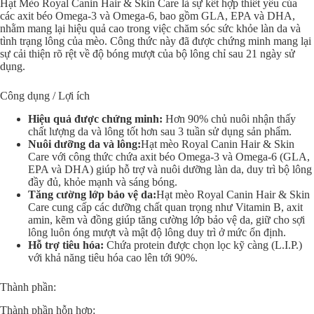
Hạt Mèo Royal Canin Hair & Skin Care là sự kết hợp thiết yếu của
các axit béo Omega-3 và Omega-6, bao gồm GLA, EPA và DHA,
nhằm mang lại hiệu quả cao trong việc chăm sóc sức khỏe làn da và
tình trạng lông của mèo. Công thức này đã được chứng minh mang lại
sự cải thiện rõ rệt về độ bóng mượt của bộ lông chỉ sau 21 ngày sử
dụng.
Công dụng / Lợi ích
Hiệu quả được chứng minh:
Hơn 90% chủ nuôi nhận thấy
chất lượng da và lông tốt hơn sau 3 tuần sử dụng sản phẩm.
Nuôi dưỡng da và lông:
Hạt mèo Royal Canin Hair & Skin
Care với công thức chứa axit béo Omega-3 và Omega-6 (GLA,
EPA và DHA) giúp hỗ trợ và nuôi dưỡng làn da, duy trì bộ lông
đầy đủ, khỏe mạnh và sáng bóng.
Tăng cường lớp bảo vệ da:
Hạt mèo Royal Canin Hair & Skin
Care cung cấp các dưỡng chất quan trọng như Vitamin B, axit
amin, kẽm và đồng giúp tăng cường lớp bảo vệ da, giữ cho sợi
lông luôn óng mượt và mật độ lông duy trì ở mức ổn định.
Hỗ trợ tiêu hóa:
Chứa protein được chọn lọc kỹ càng (L.I.P.)
với khả năng tiêu hóa cao lên tới 90%.
Thành phần:
Thành phần hỗn hợp: