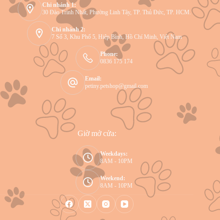
Chi nhánh 1:
30 Đào Trinh Nhất, Phường Linh Tây, TP. Thủ Đức, TP. HCM.
Chi nhánh 2:
7 Số 3, Khu Phố 5, Hiệp Bình, Hồ Chí Minh, Việt Nam
Phone:
0836 175 174
Email:
petiny.petshop@gmail.com
Giờ mở cửa:
Weekdays:
8AM - 10PM
Weekend:
8AM - 10PM