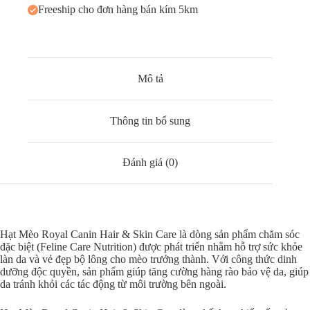
Freeship cho đơn hàng bán kím 5km
Mô tả
Thông tin bổ sung
Đánh giá (0)
Hạt Mèo Royal Canin Hair & Skin Care là dòng sản phẩm chăm sóc
đặc biệt (Feline Care Nutrition) được phát triển nhằm hỗ trợ sức khỏe
làn da và vẻ đẹp bộ lông cho mèo trưởng thành. Với công thức dinh
dưỡng độc quyền, sản phẩm giúp tăng cường hàng rào bảo vệ da, giúp
da tránh khỏi các tác động từ môi trường bên ngoài.