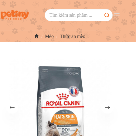
/
Mèo
/
Thức ăn mèo