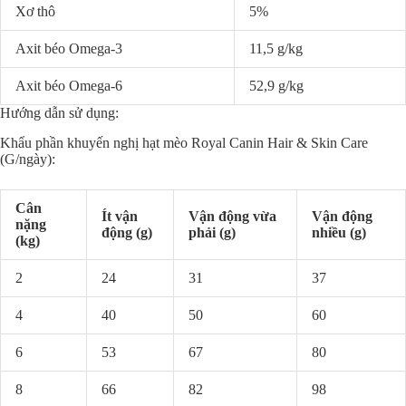
Xơ thô
5%
Axit béo Omega-3
11,5 g/kg
Axit béo Omega-6
52,9 g/kg
Hướng dẫn sử dụng:
Khẩu phần khuyến nghị hạt mèo Royal Canin Hair & Skin Care
(G/ngày):
Cân
Ít vận
Vận động vừa
Vận động
nặng
động (g)
phải (g)
nhiều (g)
(kg)
2
24
31
37
4
40
50
60
6
53
67
80
8
66
82
98