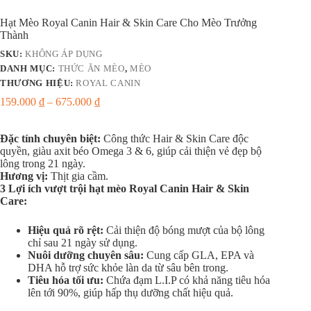
Hạt Mèo Royal Canin Hair & Skin Care Cho Mèo Trưởng
Thành
SKU:
KHÔNG ÁP DỤNG
DANH MỤC:
THỨC ĂN MÈO
,
MÈO
THƯƠNG HIỆU:
ROYAL CANIN
159.000
₫
–
675.000
₫
Đặc tính chuyên biệt:
Công thức Hair & Skin Care độc
quyền, giàu axit béo Omega 3 & 6, giúp cải thiện vẻ đẹp bộ
lông trong 21 ngày.
Hương vị:
Thịt gia cầm.
3 Lợi ích vượt trội hạt mèo Royal Canin Hair & Skin
Care:
Hiệu quả rõ rệt:
Cải thiện độ bóng mượt của bộ lông
chỉ sau 21 ngày sử dụng.
Nuôi dưỡng chuyên sâu:
Cung cấp GLA, EPA và
DHA hỗ trợ sức khỏe làn da từ sâu bên trong.
Tiêu hóa tối ưu:
Chứa đạm L.I.P có khả năng tiêu hóa
lên tới 90%, giúp hấp thụ dưỡng chất hiệu quả.