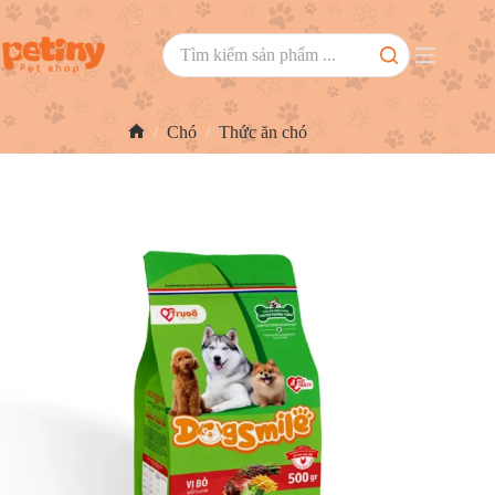
/
Chó
/
Thức ăn chó