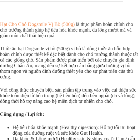
Hạt Cho Chó Dogsmile Vị Bò (500g)
là thực phẩm hoàn chỉnh cho
chó trưởng thành giúp hệ tiêu hóa khỏe mạnh, da lông mượt mà và
giảm mùi chất thải hiệu quả.
Thức ăn hạt Dogsmile vị bò (500g) vị bò là dòng thức ăn hỗn hợp
hoàn chỉnh được thiết kế đặc biệt dành cho chó trưởng thành thuộc tất
cả các giống chó. Sản phẩm được phát triển bởi các chuyên gia dinh
dưỡng Châu Âu, mang đến sự kết hợp cân bằng giữa hương vị bò
thơm ngon và nguồn dinh dưỡng thiết yếu cho sự phát triển của thú
cưng.
Với công thức chuyên biệt, sản phẩm tập trung vào việc cải thiện sức
khỏe toàn diện từ bên trong (hệ tiêu hóa) đến bên ngoài (da và lông),
đồng thời hỗ trợ nâng cao hệ miễn dịch tự nhiên cho chó.
Công dụng / Lợi ích:
Hệ tiêu hóa khỏe mạnh (Healthy digestion): Hỗ trợ tối ưu hoạt
động của đường ruột và sức khỏe Gut Health.
Da khỏe & Lông mượt (Healthy skin & shiny coat): Cung cấp