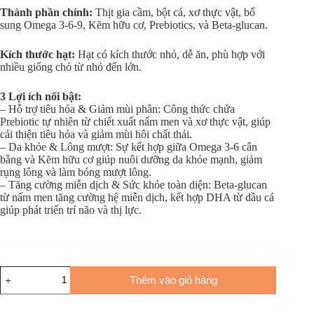
Thành phần chính:
Thịt gia cầm, bột cá, xơ thực vật, bổ
sung Omega 3-6-9, Kẽm hữu cơ, Prebiotics, và Beta-glucan.
Kích thước hạt:
Hạt có kích thước nhỏ, dễ ăn, phù hợp với
nhiều giống chó từ nhỏ đến lớn.
3 Lợi ích nổi bật:
– Hỗ trợ tiêu hóa & Giảm mùi phân: Công thức chứa
Prebiotic tự nhiên từ chiết xuất nấm men và xơ thực vật, giúp
cải thiện tiêu hóa và giảm mùi hôi chất thải.
– Da khỏe & Lông mượt: Sự kết hợp giữa Omega 3-6 cân
bằng và Kẽm hữu cơ giúp nuôi dưỡng da khỏe mạnh, giảm
rụng lông và làm bóng mượt lông.
– Tăng cường miễn dịch & Sức khỏe toàn diện: Beta-glucan
từ nấm men tăng cường hệ miễn dịch, kết hợp DHA từ dầu cá
giúp phát triển trí não và thị lực.
Thêm vào giỏ hàng