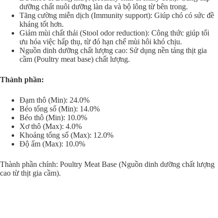
dưỡng chất nuôi dưỡng làn da và bộ lông từ bên trong.
Tăng cường miễn dịch (Immunity support): Giúp chó có sức đề
kháng tốt hơn.
Giảm mùi chất thải (Stool odor reduction): Công thức giúp tối
ưu hóa việc hấp thụ, từ đó hạn chế mùi hôi khó chịu.
Nguồn dinh dưỡng chất lượng cao: Sử dụng nền tảng thịt gia
cầm (Poultry meat base) chất lượng.
Thành phần:
Đạm thô (Min): 24.0%
Béo tổng số (Min): 14.0%
Béo thô (Min): 10.0%
Xơ thô (Max): 4.0%
Khoáng tổng số (Max): 12.0%
Độ ẩm (Max): 10.0%
Thành phần chính: Poultry Meat Base (Nguồn dinh dưỡng chất lượng
cao từ thịt gia cầm).