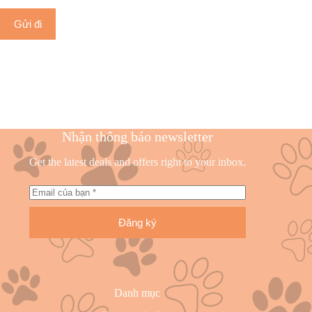
Gửi đi
Nhận thông báo newsletter
Get the latest deals and offers right to your inbox.
Đăng ký
Danh mục