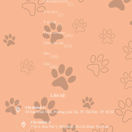
Uncategorized
(2)
Y tế mèo
(2)
Y tế chó
(3)
Thức ăn mèo
(66)
Thức ăn chó
(63)
Mèo
(68)
Chó
(66)
Liên hệ:
Chi nhánh 1:
30 Đào Trinh Nhất, Phường Linh Tây, TP. Thủ Đức, TP. HCM.
Chi nhánh 2:
7 Số 3, Khu Phố 5, Hiệp Bình, Hồ Chí Minh, Việt Nam