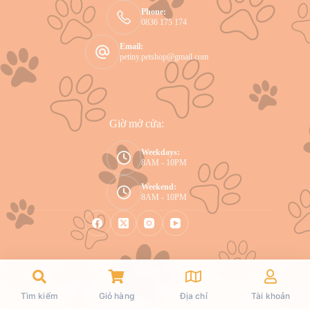
Phone:
0836 175 174
Email:
petiny.petshop@gmail.com
Giờ mở cửa:
Weekdays:
8AM - 10PM
Weekend:
8AM - 10PM
Copyright © 2026 Petiny - WordPress Theme by
Tìm kiếm
Giỏ hàng
Địa chỉ
Tài khoản
CreativeThemes
.