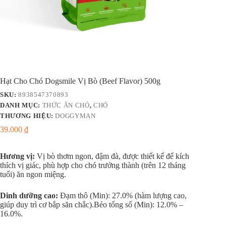
Hạt Cho Chó Dogsmile Vị Bò (Beef Flavor) 500g
SKU:
8938547370893
DANH MỤC:
THỨC ĂN CHÓ
,
CHÓ
THƯƠNG HIỆU:
DOGGYMAN
39.000
₫
Hương vị:
Vị bò thơm ngon, đậm đà, được thiết kế để kích
thích vị giác, phù hợp cho chó trưởng thành (trên 12 tháng
tuổi) ăn ngon miệng.
Dinh dưỡng cao:
Đạm thô (Min): 27.0% (hàm lượng cao,
giúp duy trì cơ bắp săn chắc).Béo tổng số (Min): 12.0% –
16.0%.